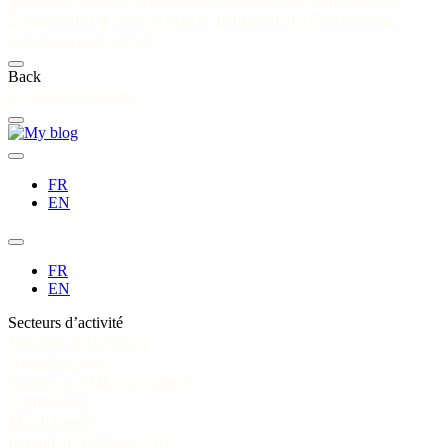
Événementiel & mise en marché
Implantation à l’international
Communication export
Back
À propos de Clientis
FR
EN
FR
EN
Secteurs d’activité
Tourisme & Hôtellerie
Agroalimentaire
Startups & PME exportatrices
Cosmétiques
Manufacturier
Institutions Publiques Org