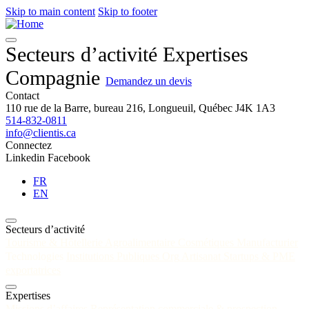
Skip to main content
Skip to footer
Secteurs d’activité
Expertises
Compagnie
Demandez un devis
Contact
110 rue de la Barre, bureau 216, Longueuil, Québec J4K 1A3
514-832-0811
info@clientis.ca
Connectez
Linkedin
Facebook
FR
EN
Secteurs d’activité
Tourisme & Hôtellerie
Agroalimentaire
Cosmétiques
Manufacturier
Technologies
Institutions Publiques Org
Artisanat
Startups & PME
exportatrices
Expertises
Missions d’affaires
Représentation commerciale & prospection