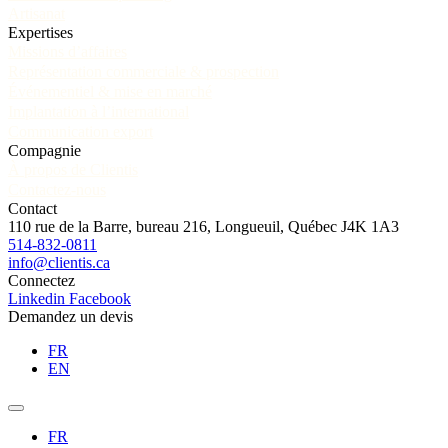
Artisanat
Expertises
Missions d’affaires
Représentation commerciale & prospection
Événementiel & mise en marché
Implantation à l’international
Communication export
Compagnie
À propos de Clientis
Contactez-nous
Contact
110 rue de la Barre, bureau 216, Longueuil, Québec J4K 1A3
514-832-0811
info@clientis.ca
Connectez
Linkedin
Facebook
Demandez un devis
FR
EN
FR